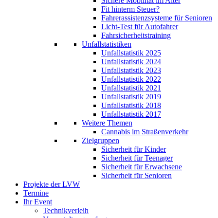
Sichere Mobilität im Alter
Fit hinterm Steuer?
Fahrerassistenzsysteme für Senioren
Licht-Test für Autofahrer
Fahrsicherheitstraining
Unfallstatistiken
Unfallstatistik 2025
Unfallstatistik 2024
Unfallstatistik 2023
Unfallstatistik 2022
Unfallstatistik 2021
Unfallstatistik 2019
Unfallstatistik 2018
Unfallstatistik 2017
Weitere Themen
Cannabis im Straßenverkehr
Zielgruppen
Sicherheit für Kinder
Sicherheit für Teenager
Sicherheit für Erwachsene
Sicherheit für Senioren
Projekte der LVW
Termine
Ihr Event
Technikverleih