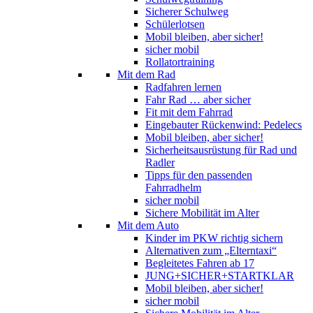
Sicherer Schulweg
Schülerlotsen
Mobil bleiben, aber sicher!
sicher mobil
Rollatortraining
Mit dem Rad
Radfahren lernen
Fahr Rad … aber sicher
Fit mit dem Fahrrad
Eingebauter Rückenwind: Pedelecs
Mobil bleiben, aber sicher!
Sicherheitsausrüstung für Rad und
Radler
Tipps für den passenden
Fahrradhelm
sicher mobil
Sichere Mobilität im Alter
Mit dem Auto
Kinder im PKW richtig sichern
Alternativen zum „Elterntaxi“
Begleitetes Fahren ab 17
JUNG+SICHER+STARTKLAR
Mobil bleiben, aber sicher!
sicher mobil