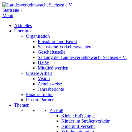
Zum
Inhalt
Startseite
»
springen
Menü
Aktuelles
Über uns
Organisation
Präsidium und Beirat
Sächsische Verkehrswachten
Geschäftsstelle
Satzung der Landesverkehrswacht Sachsen e.V.
DVW
Mitglied werden
Unsere Arbeit
Vision
Arbeitsweise
Jahresberichte
Finanzstruktur
Unsere Partner
Themen
Zu Fuß
Kleine Fußgänger
Kinder im Straßenverkehr
Kind und Verkehr
Schulwegtraining