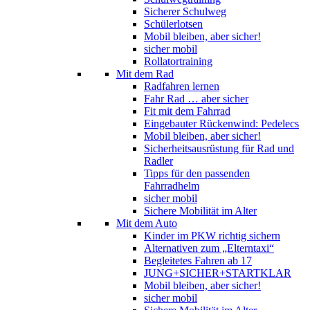
Sicherer Schulweg
Schülerlotsen
Mobil bleiben, aber sicher!
sicher mobil
Rollatortraining
Mit dem Rad
Radfahren lernen
Fahr Rad … aber sicher
Fit mit dem Fahrrad
Eingebauter Rückenwind: Pedelecs
Mobil bleiben, aber sicher!
Sicherheitsausrüstung für Rad und
Radler
Tipps für den passenden
Fahrradhelm
sicher mobil
Sichere Mobilität im Alter
Mit dem Auto
Kinder im PKW richtig sichern
Alternativen zum „Elterntaxi“
Begleitetes Fahren ab 17
JUNG+SICHER+STARTKLAR
Mobil bleiben, aber sicher!
sicher mobil