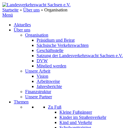
Zum
Inhalt
Startseite
»
Über uns
»
Organisation
springen
Menü
Aktuelles
Über uns
Organisation
Präsidium und Beirat
Sächsische Verkehrswachten
Geschäftsstelle
Satzung der Landesverkehrswacht Sachsen e.V.
DVW
Mitglied werden
Unsere Arbeit
Vision
Arbeitsweise
Jahresberichte
Finanzstruktur
Unsere Partner
Themen
Zu Fuß
Kleine Fußgänger
Kinder im Straßenverkehr
Kind und Verkehr
Schulwegtraining