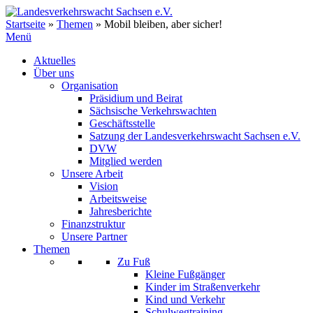
Zum
Inhalt
Startseite
»
Themen
»
Mobil bleiben, aber sicher!
springen
Menü
Aktuelles
Über uns
Organisation
Präsidium und Beirat
Sächsische Verkehrswachten
Geschäftsstelle
Satzung der Landesverkehrswacht Sachsen e.V.
DVW
Mitglied werden
Unsere Arbeit
Vision
Arbeitsweise
Jahresberichte
Finanzstruktur
Unsere Partner
Themen
Zu Fuß
Kleine Fußgänger
Kinder im Straßenverkehr
Kind und Verkehr
Schulwegtraining