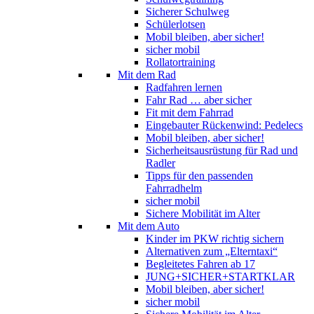
Sicherer Schulweg
Schülerlotsen
Mobil bleiben, aber sicher!
sicher mobil
Rollatortraining
Mit dem Rad
Radfahren lernen
Fahr Rad … aber sicher
Fit mit dem Fahrrad
Eingebauter Rückenwind: Pedelecs
Mobil bleiben, aber sicher!
Sicherheitsausrüstung für Rad und
Radler
Tipps für den passenden
Fahrradhelm
sicher mobil
Sichere Mobilität im Alter
Mit dem Auto
Kinder im PKW richtig sichern
Alternativen zum „Elterntaxi“
Begleitetes Fahren ab 17
JUNG+SICHER+STARTKLAR
Mobil bleiben, aber sicher!
sicher mobil