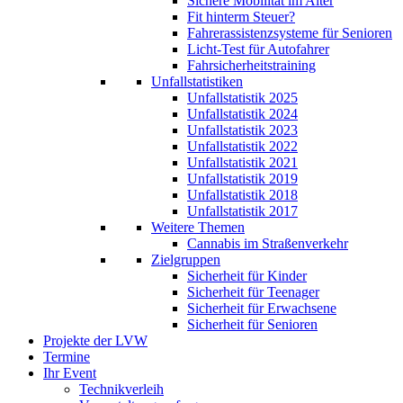
Sichere Mobilität im Alter
Fit hinterm Steuer?
Fahrerassistenzsysteme für Senioren
Licht-Test für Autofahrer
Fahrsicherheitstraining
Unfallstatistiken
Unfallstatistik 2025
Unfallstatistik 2024
Unfallstatistik 2023
Unfallstatistik 2022
Unfallstatistik 2021
Unfallstatistik 2019
Unfallstatistik 2018
Unfallstatistik 2017
Weitere Themen
Cannabis im Straßenverkehr
Zielgruppen
Sicherheit für Kinder
Sicherheit für Teenager
Sicherheit für Erwachsene
Sicherheit für Senioren
Projekte der LVW
Termine
Ihr Event
Technikverleih