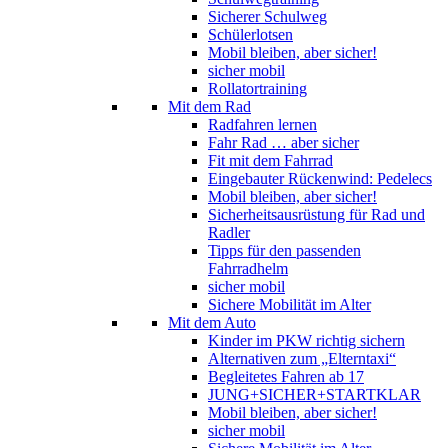
Sicherer Schulweg
Schülerlotsen
Mobil bleiben, aber sicher!
sicher mobil
Rollatortraining
Mit dem Rad
Radfahren lernen
Fahr Rad … aber sicher
Fit mit dem Fahrrad
Eingebauter Rückenwind: Pedelecs
Mobil bleiben, aber sicher!
Sicherheitsausrüstung für Rad und
Radler
Tipps für den passenden
Fahrradhelm
sicher mobil
Sichere Mobilität im Alter
Mit dem Auto
Kinder im PKW richtig sichern
Alternativen zum „Elterntaxi“
Begleitetes Fahren ab 17
JUNG+SICHER+STARTKLAR
Mobil bleiben, aber sicher!
sicher mobil