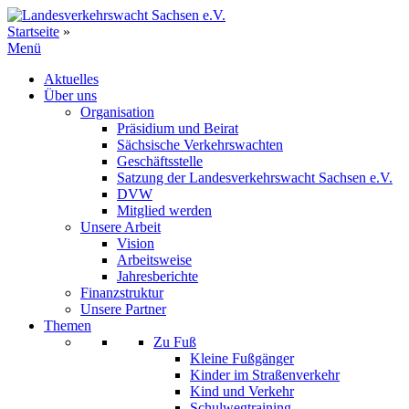
Zum
Inhalt
Startseite
»
springen
Menü
Aktuelles
Über uns
Organisation
Präsidium und Beirat
Sächsische Verkehrswachten
Geschäftsstelle
Satzung der Landesverkehrswacht Sachsen e.V.
DVW
Mitglied werden
Unsere Arbeit
Vision
Arbeitsweise
Jahresberichte
Finanzstruktur
Unsere Partner
Themen
Zu Fuß
Kleine Fußgänger
Kinder im Straßenverkehr
Kind und Verkehr
Schulwegtraining