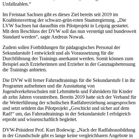
Unfallzahlen.“
Im Freistaat Sachsen gibt es dieses Ziel bereits seit 2019 im
Koalitionsvertrag der schwarz-grün-roten Staatsregierung. „Die
LVW Sachsen hat daraufhin ein Pilotprojekt in Leipzig gestartet.
Mit dem Beschluss der DVW soll das nun verstetigt und bundesweit
Standard werden“, sagte Andreas Nowak.
Zudem sollen Fortbildungen für pädagogisches Personal der
Sekundarstufe I entwickelt und als Voraussetzung für die
Durchführung der Trainings anerkannt werden. Somit können zum
Beispiel auch Erzieherinnen und Erzieher in der Ganztagsbetreuung
die Trainings anbieten.
Die DVW will ferner Fahrradtrainings für die Sekundarstufe I in ihr
Programm aufnehmen und die Ausstattung von
Jugendverkehrsschulen mit Lehrmitteln und Fahrrädern für Kinder
ab zehn Jahren vorantreiben. Bereits 2019 hatte sich der Verband für
die Weiterführung der schulischen Radfahrerziehung ausgesprochen
und setzt seitdem das Pilotprojekt „Geschickt und sicher auf dem
Rad!“ um, das Fahrradtrainings in der Sekundarstufe I erfolgreich
erprobt und wissenschaftlich begleitet.
DVW-Präsident Prof. Kurt Bodewig: „Nach der Radfahrausbildung
in der Grundschule gibt es lange keine vergleichbaren Angebote in