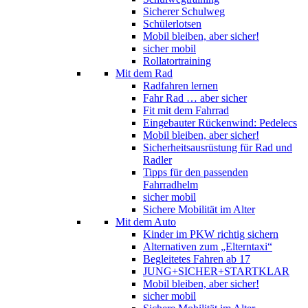
Sicherer Schulweg
Schülerlotsen
Mobil bleiben, aber sicher!
sicher mobil
Rollatortraining
Mit dem Rad
Radfahren lernen
Fahr Rad … aber sicher
Fit mit dem Fahrrad
Eingebauter Rückenwind: Pedelecs
Mobil bleiben, aber sicher!
Sicherheitsausrüstung für Rad und
Radler
Tipps für den passenden
Fahrradhelm
sicher mobil
Sichere Mobilität im Alter
Mit dem Auto
Kinder im PKW richtig sichern
Alternativen zum „Elterntaxi“
Begleitetes Fahren ab 17
JUNG+SICHER+STARTKLAR
Mobil bleiben, aber sicher!
sicher mobil