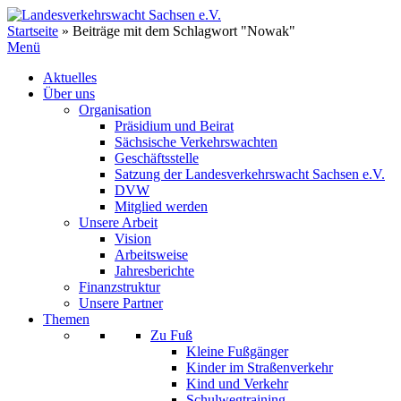
Zum
Inhalt
Startseite
»
Beiträge mit dem Schlagwort "Nowak"
springen
Menü
Aktuelles
Über uns
Organisation
Präsidium und Beirat
Sächsische Verkehrswachten
Geschäftsstelle
Satzung der Landesverkehrswacht Sachsen e.V.
DVW
Mitglied werden
Unsere Arbeit
Vision
Arbeitsweise
Jahresberichte
Finanzstruktur
Unsere Partner
Themen
Zu Fuß
Kleine Fußgänger
Kinder im Straßenverkehr
Kind und Verkehr
Schulwegtraining