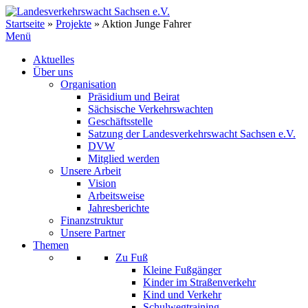
Zum
Inhalt
Startseite
»
Projekte
»
Aktion Junge Fahrer
springen
Menü
Aktuelles
Über uns
Organisation
Präsidium und Beirat
Sächsische Verkehrswachten
Geschäftsstelle
Satzung der Landesverkehrswacht Sachsen e.V.
DVW
Mitglied werden
Unsere Arbeit
Vision
Arbeitsweise
Jahresberichte
Finanzstruktur
Unsere Partner
Themen
Zu Fuß
Kleine Fußgänger
Kinder im Straßenverkehr
Kind und Verkehr
Schulwegtraining