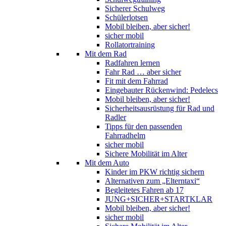
Sicherer Schulweg
Schülerlotsen
Mobil bleiben, aber sicher!
sicher mobil
Rollatortraining
Mit dem Rad
Radfahren lernen
Fahr Rad … aber sicher
Fit mit dem Fahrrad
Eingebauter Rückenwind: Pedelecs
Mobil bleiben, aber sicher!
Sicherheitsausrüstung für Rad und
Radler
Tipps für den passenden
Fahrradhelm
sicher mobil
Sichere Mobilität im Alter
Mit dem Auto
Kinder im PKW richtig sichern
Alternativen zum „Elterntaxi“
Begleitetes Fahren ab 17
JUNG+SICHER+STARTKLAR
Mobil bleiben, aber sicher!
sicher mobil